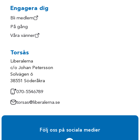
Engagera dig
Bli medlem
På gång
Våra vänner
Torsås
Liberalerna
c/o Johan Petersson
Solvägen 6
38551 Söderåkra
070-5546789
torsas@liberalerna.se
Följ oss på sociala medier