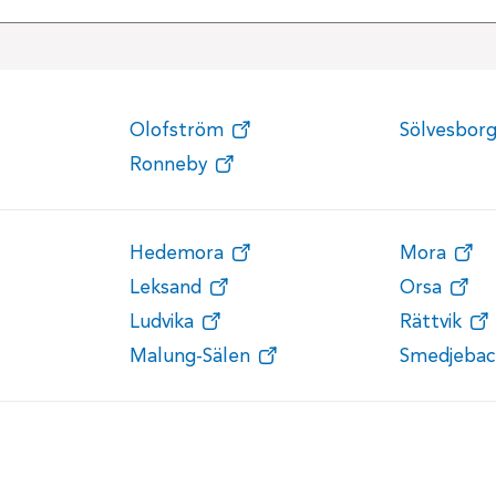
Olofström
Sölvesbor
Ronneby
Hedemora
Mora
Leksand
Orsa
Ludvika
Rättvik
Malung-Sälen
Smedjebac