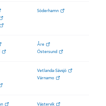
Söderhamn
Åre
d
Östersund
Vetlanda-Sävsjö
Värnamo
mn
Västervik