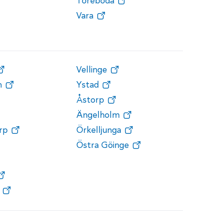
Töreboda
Vara
Vellinge
n
Ystad
Åstorp
Ängelholm
rp
Örkelljunga
Östra Göinge