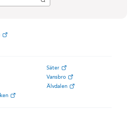
g
Säter
Vansbro
Älvdalen
ken