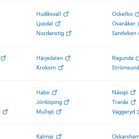
Hudiksvall
Ockelbo
Ljusdal
Ovanåker
Nordanstig
Sandviken
Härjedalen
Ragunda
Krokom
Strömsun
Habo
Nässjö
Jönköping
Tranås
ö
Mullsjö
Vaggeryd
Kalmar
Oskarsha