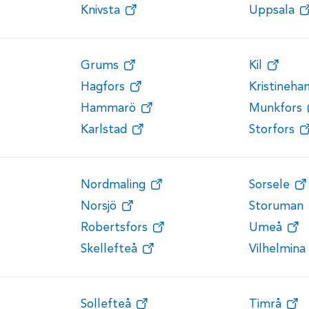
Knivsta
Uppsala
Grums
Kil
Hagfors
Kristineh
Hammarö
Munkfors
Karlstad
Storfors
Nordmaling
Sorsele
Norsjö
Storuman
Robertsfors
Umeå
Skellefteå
Vilhelmina
Sollefteå
Timrå