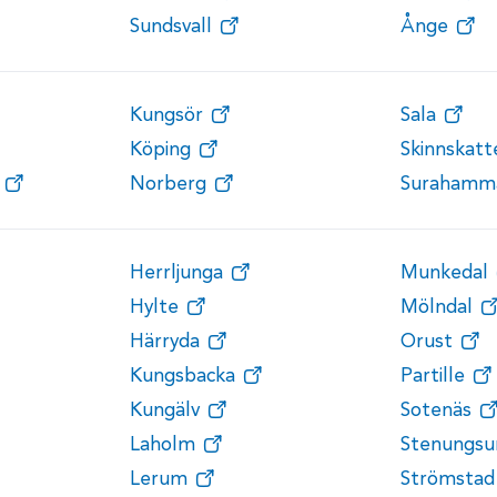
Sundsvall
Ånge
Kungsör
Sala
Köping
Skinnskat
Norberg
Surahamm
Herrljunga
Munkedal
Hylte
Mölndal
Härryda
Orust
Kungsbacka
Partille
Kungälv
Sotenäs
Laholm
Stenungsu
Lerum
Strömstad