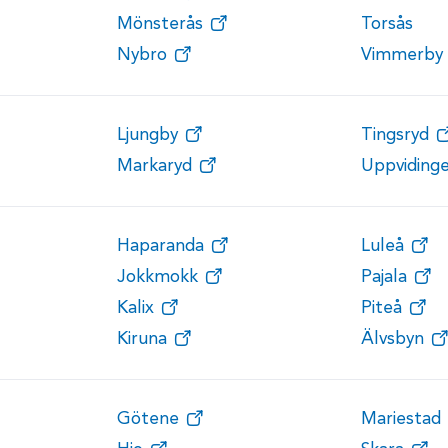
Mönsterås
Torsås
Nybro
Vimmerby
Ljungby
Tingsryd
Markaryd
Uppviding
Haparanda
Luleå
Jokkmokk
Pajala
Kalix
Piteå
Kiruna
Älvsbyn
Götene
Mariestad