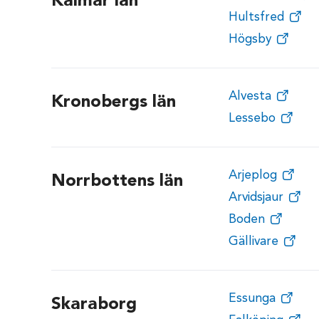
Kalmar län
Hultsfred
Högsby
Alvesta
Kronobergs län
Lessebo
Arjeplog
Norrbottens län
Arvidsjaur
Boden
Gällivare
Essunga
Skaraborg