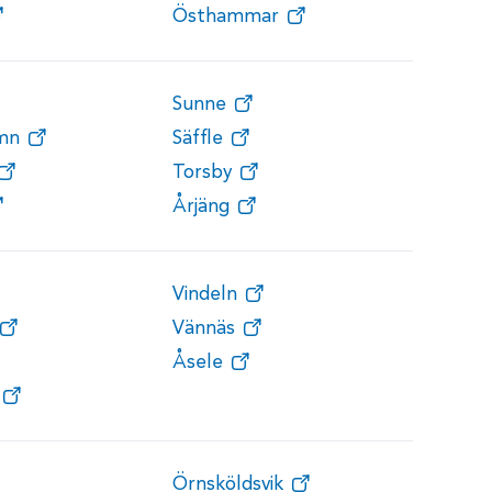
Östhammar
Sunne
amn
Säffle
Torsby
Årjäng
Vindeln
Vännäs
Åsele
Örnsköldsvik