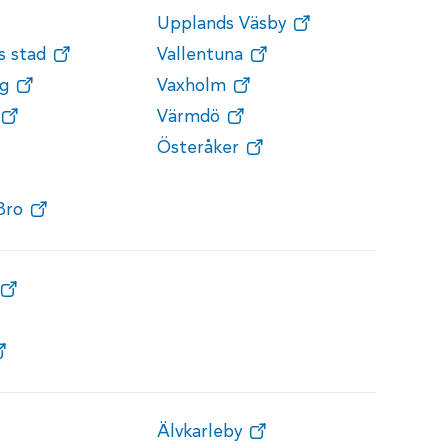
Upplands Väsby
s stad
Vallentuna
g
Vaxholm
Värmdö
Österåker
Bro
Älvkarleby