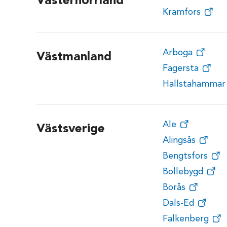
Västernorrland
Kramfors
Arboga
Västmanland
Fagersta
Hallstahammar
Ale
Västsverige
Alingsås
Bengtsfors
Bollebygd
Borås
Dals-Ed
Falkenberg