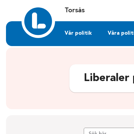
Sök på torsas.liberalerna.se
Torsås
Vår politik
Våra polit
Liberaler