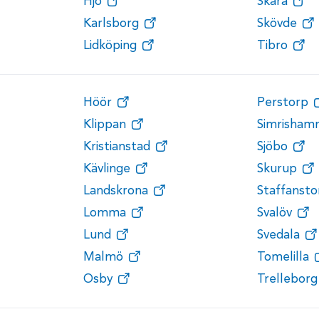
Hjo
Skara
Karlsborg
Skövde
Lidköping
Tibro
Höör
Perstorp
Klippan
Simrisham
Kristianstad
Sjöbo
Kävlinge
Skurup
Landskrona
Staffansto
Lomma
Svalöv
Lund
Svedala
Malmö
Tomelilla
Osby
Trelleborg