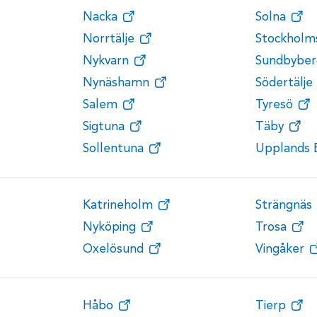
Nacka
Solna
Norrtälje
Stockholm
Nykvarn
Sundbyber
Nynäshamn
Södertälje
Salem
Tyresö
Sigtuna
Täby
Sollentuna
Upplands 
Katrineholm
Strängnäs
Nyköping
Trosa
Oxelösund
Vingåker
Håbo
Tierp