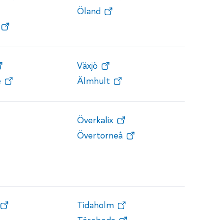
Öland
Växjö
e
Älmhult
Överkalix
Övertorneå
Tidaholm