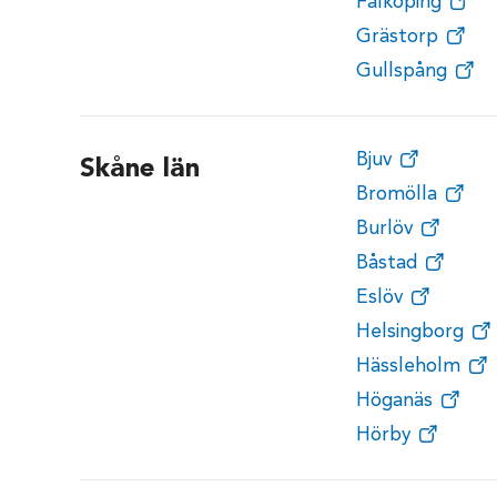
Falköping
Grästorp
Gullspång
Bjuv
Skåne län
Bromölla
Burlöv
Båstad
Eslöv
Helsingborg
Hässleholm
Höganäs
Hörby