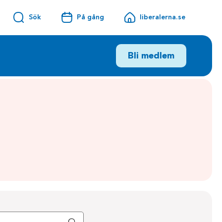
Sök
På gång
liberalerna.se
Bli medlem